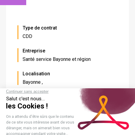
Type de contrat
CDD
Entreprise
Santé service Bayonne et région
Localisation
Ville
Bayonne ,
Fichier
_EMPLOI_KINE_2026.02.13.PDF
Menu
Nos métiers et formations