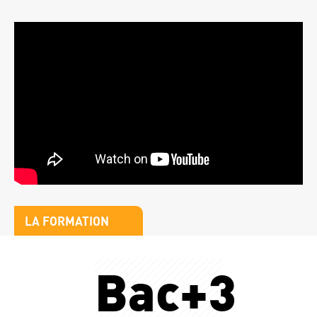
Vidéo
Titre
LA FORMATION
bloc
Stats
1
e
Bac+3
Nombr