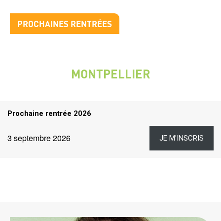
Titre
PROCHAINES RENTRÉES
bloc
2
Prochaines
rentrées
MONTPELLIER
VILLE
Titre
Prochaine rentrée 2026
rentrées
Dates
Lien
Date
3 septembre 2026
JE M'INSCRIS
et
liens