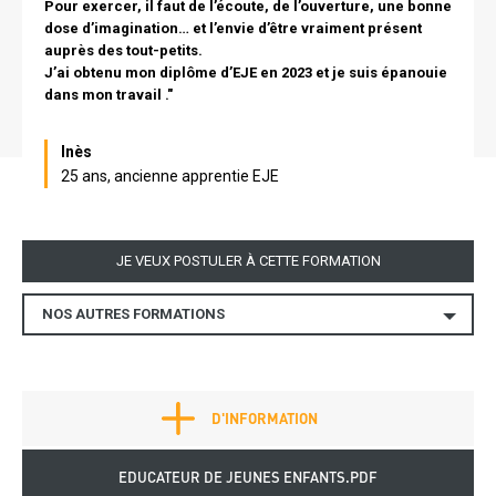
Pour exercer, il faut de l’écoute, de l’ouverture, une bonne
dose d’imagination… et l’envie d’être vraiment présent
auprès des tout-petits.
J’ai obtenu mon diplôme d’EJE en 2023 et je suis épanouie
dans mon travail ."
Nom
Inès
25 ans, ancienne apprentie EJE
Lien
JE VEUX POSTULER À CETTE FORMATION
NOS AUTRES FORMATIONS
Autres
formations
Fiche
Plus d'infos
D'INFORMATION
métier
bottom
Télécharger
EDUCATEUR DE JEUNES ENFANTS.PDF
fiche