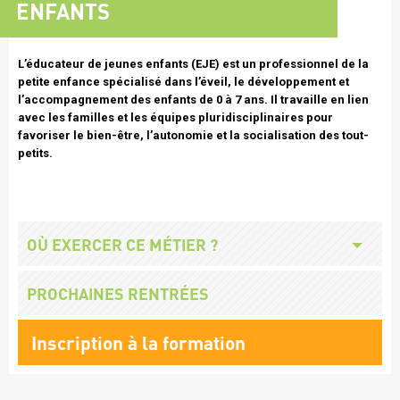
ENFANTS
Texte
L’éducateur de jeunes enfants (EJE)
est un professionnel de la
intro
petite enfance spécialisé dans l’éveil, le développement et
l’accompagnement des enfants de 0 à 7 ans. Il travaille en lien
avec les familles et les équipes pluridisciplinaires pour
favoriser le bien-être, l’autonomie et la socialisation des tout-
petits.
Missions
Titre
OÙ EXERCER CE MÉTIER ?
employeurs
Titre
PROCHAINES RENTRÉES
Lien
Inscription à la formation
formation