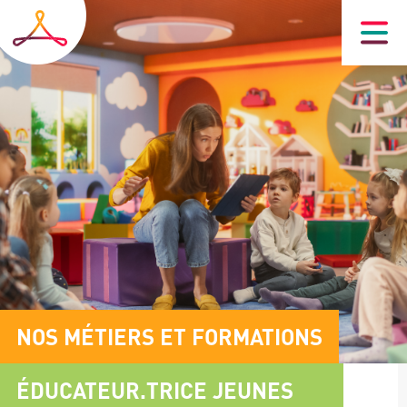
Skip
to
main
navigation
Image
Sous
NOS MÉTIERS ET FORMATIONS
header
titre
ÉDUCATEUR.TRICE JEUNES