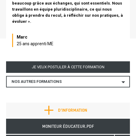
beaucoup grâce aux échanges, qui sont essentiels. Nous
travaillons en équipe pluridisciplinaire, ce qui nous
oblige à prendre du recul, à réfléchir sur nos pratiques, à
évoluer ».
Nom
Marc
25 ans apprenti ME
Lien
JE VEUX POSTULER À CETTE FORMATION
NOS AUTRES FORMATIONS
Autres
formations
Fiche
Plus d'infos
D'INFORMATION
métier
bottom
Télécharger
MONITEUR ÉDUCATEUR.PDF
fiche