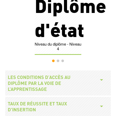
e
Diplôme
Nombr
d'état
Niveau du diplôme - Niveau
Légende
4
Accès
Titre
LES CONDITIONS D’ACCÈS AU
modalités
DIPLÔME PAR LA VOIE DE
L’APPRENTISSAGE
Titre
TAUX DE RÉUSSITE ET TAUX
D'INSERTION