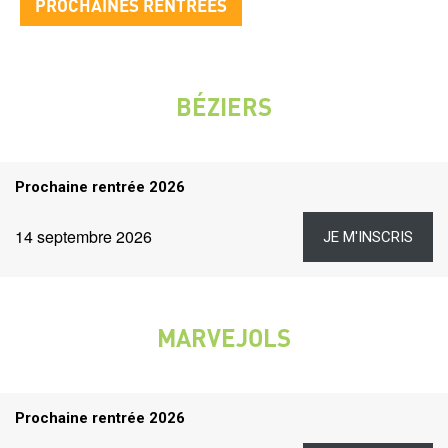
PROCHAINES RENTRÉES
bloc
2
Prochaines
rentrées
BÉZIERS
VILLE
Titre
Prochaine rentrée 2026
rentrées
Dates
Lien
Date
14 septembre 2026
JE M'INSCRIS
et
liens
MARVEJOLS
VILLE
Titre
Prochaine rentrée 2026
rentrées