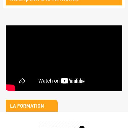
formation
Vidéo
Titre
LA FORMATION
bloc
Stats
1