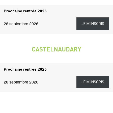
Titre
Prochaine rentrée 2026
rentrées
Dates
Lien
Date
28 septembre 2026
JE M'INSCRIS
et
liens
CASTELNAUDARY
VILLE
Titre
Prochaine rentrée 2026
rentrées
Dates
Lien
Date
28 septembre 2026
JE M'INSCRIS
et
liens