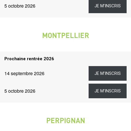
Dates
Lien
Date
5 octobre 2026
JE M'INSCRIS
et
liens
MONTPELLIER
VILLE
Titre
Prochaine rentrée 2026
rentrées
Dates
Lien
Date
14 septembre 2026
JE M'INSCRIS
et
liens
Lien
Date
5 octobre 2026
JE M'INSCRIS
PERPIGNAN
VILLE