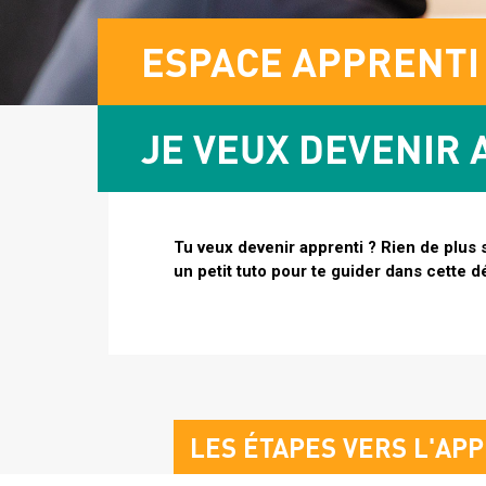
Image
Sous
ESPACE APPRENTI
header
titre
Contenu
JE VEUX DEVENIR 
espace
apprenti
Intro
Tu veux devenir apprenti ? Rien de plus 
un petit tuto pour te guider dans cette
LES ÉTAPES VERS L'AP
TITRE