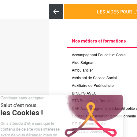
Page précédente
LES AIDES POUR 
Menu
principal
Nos métiers et formations
Accompagnant Educatif et Social
Aide Soignant
Ambulancier
Assistant de Service Social
Auxiliaire de Puériculture
BPJEPS ASEC
BTS Prothesiste Dentaire
CAP Accompagnement éducatif petite 
Conseiller en insertion professionnelle
DE. Ergothérapeute
Éducateur Jeunes Enfants