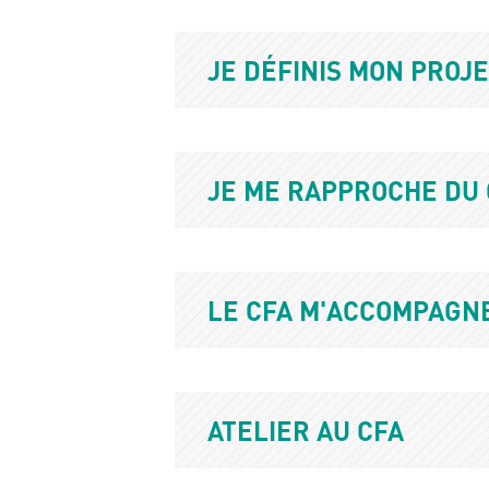
BLOC
1
Questions
Titre
JE DÉFINIS MON PROJ
/
réponses
Titre
JE ME RAPPROCHE DU 
Titre
LE CFA M'ACCOMPAGN
Titre
ATELIER AU CFA