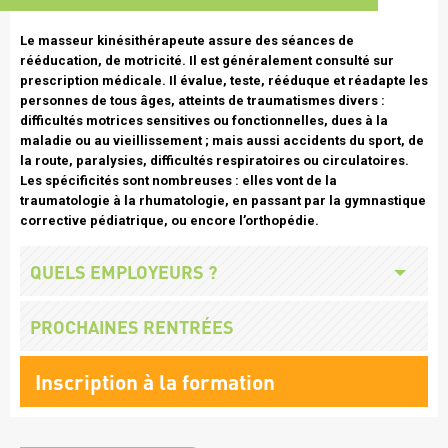
Texte
Le masseur kinésithérapeute assure des séances de
intro
rééducation, de motricité. Il est généralement consulté sur
prescription médicale. Il évalue, teste, rééduque et réadapte les
personnes de tous âges, atteints de traumatismes divers :
difficultés motrices sensitives ou fonctionnelles, dues à la
maladie ou au vieillissement ; mais aussi accidents du sport, de
la route, paralysies, difficultés respiratoires ou circulatoires.
Les spécificités sont nombreuses : elles vont de la
traumatologie à la rhumatologie, en passant par la gymnastique
corrective pédiatrique, ou encore l’orthopédie.
Missions
Titre
QUELS EMPLOYEURS ?
employeurs
Titre
PROCHAINES RENTRÉES
Lien
Inscription à la formation
formation