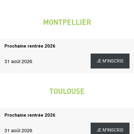
2
Prochaines
rentrées
MONTPELLIER
VILLE
Titre
Prochaine rentrée 2026
rentrées
Dates
Lien
Date
31 août 2026
JE M'INSCRIS
et
liens
TOULOUSE
VILLE
Titre
Prochaine rentrée 2026
rentrées
Dates
Lien
Date
31 août 2026
JE M'INSCRIS
et