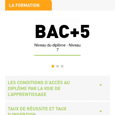
Titre
LA FORMATION
bloc
Stats
1
e
BAC+5
Nombr
Niveau du diplôme - Niveau
Légende
7
Accès
Titre
LES CONDITIONS D’ACCÈS AU
modalités
DIPLÔME PAR LA VOIE DE
L’APPRENTISSAGE
Titre
TAUX DE RÉUSSITE ET TAUX
D'INSERTION