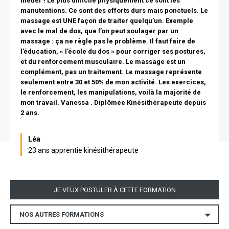
métier ! Le plus difficile physiquement ce sont les
manutentions. Ce sont des efforts durs mais ponctuels. Le
massage est UNE façon de traiter quelqu’un. Exemple
avec le mal de dos, que l’on peut soulager par un
massage : ça ne règle pas le problème. Il faut faire de
l’éducation, « l’école du dos » pour corriger ses postures,
et du renforcement musculaire. Le massage est un
complément, pas un traitement. Le massage représente
seulement entre 30 et 50% de mon activité. Les exercices,
le renforcement, les manipulations, voilà la majorité de
mon travail. Vanessa . Diplômée Kinésithérapeute depuis
2 ans.
Nom
Léa
23 ans apprentie kinésithérapeute
Lien
JE VEUX POSTULER À CETTE FORMATION
NOS AUTRES FORMATIONS