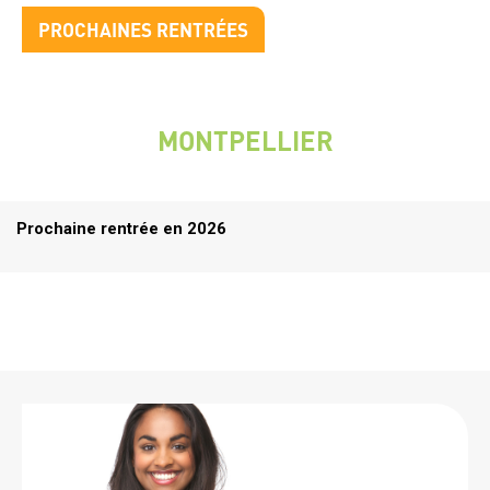
Titre
PROCHAINES RENTRÉES
bloc
2
Prochaines
rentrées
MONTPELLIER
VILLE
Titre
Prochaine rentrée en 2026
rentrées
Citation
Image