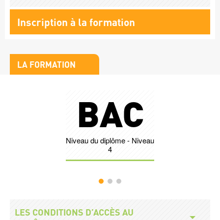
Lien
Inscription à la formation
formation
Titre
LA FORMATION
bloc
Stats
1
e
BAC
Nombr
Niveau du diplôme - Niveau
Légende
4
Accès
Titre
LES CONDITIONS D’ACCÈS AU
modalités