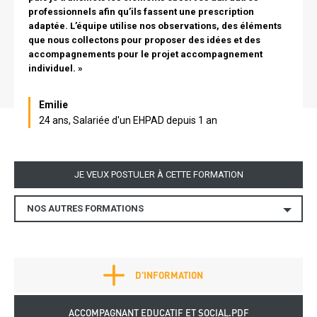
professionnels afin qu’ils fassent une prescription
adaptée. L’équipe utilise nos observations, des éléments
que nous collectons pour proposer des idées et des
accompagnements pour le projet accompagnement
individuel. »
Nom
Emilie
24 ans, Salariée d'un EHPAD depuis 1 an
Lien
JE VEUX POSTULER À CETTE FORMATION
NOS AUTRES FORMATIONS
Autres
formations
Fiche
Plus d'infos
D'INFORMATION
métier
bottom
Télécharger
ACCOMPAGNANT EDUCATIF ET SOCIAL.PDF