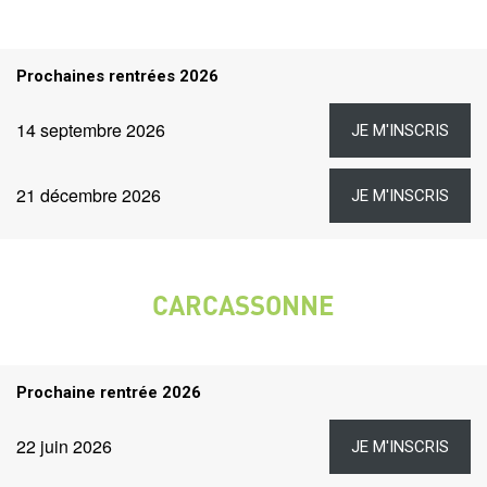
Titre
Prochaines rentrées 2026
rentrées
Dates
Lien
Date
14 septembre 2026
JE M'INSCRIS
et
liens
Lien
Date
21 décembre 2026
JE M'INSCRIS
CARCASSONNE
VILLE
Titre
Prochaine rentrée 2026
rentrées
Dates
Lien
Date
22 juin 2026
JE M'INSCRIS
et
liens