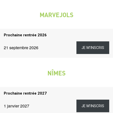
MARVEJOLS
VILLE
Titre
Prochaine rentrée 2026
rentrées
Dates
Lien
Date
21 septembre 2026
JE M'INSCRIS
et
liens
NÎMES
VILLE
Titre
Prochaine rentrée 2027
rentrées
Dates
Lien
Date
1 janvier 2027
JE M'INSCRIS
et