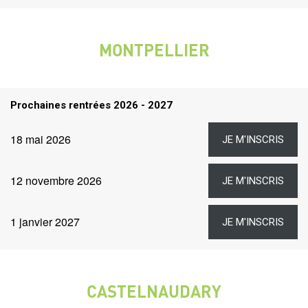
liens
MONTPELLIER
VILLE
Titre
Prochaines rentrées 2026 - 2027
rentrées
Dates
Lien
Date
18 mai 2026
JE M'INSCRIS
et
liens
Lien
Date
12 novembre 2026
JE M'INSCRIS
Lien
Date
1 janvier 2027
JE M'INSCRIS
CASTELNAUDARY
VILLE