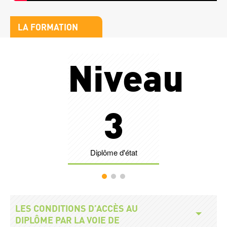
Titre
LA FORMATION
bloc
Stats
1
e
Niveau
Nombr
3
Diplôme d'état
Légende
Accès
Titre
LES CONDITIONS D’ACCÈS AU
modalités
DIPLÔME PAR LA VOIE DE