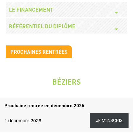
Titre
LE FINANCEMENT
Titre
RÉFÉRENTIEL DU DIPLÔME
Titre
PROCHAINES RENTRÉES
bloc
2
Prochaines
rentrées
BÉZIERS
VILLE
Titre
Prochaine rentrée en décembre 2026
rentrées
Dates
Lien
Date
1 décembre 2026
JE M'INSCRIS
et
liens