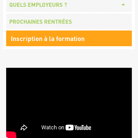
Missions
Titre
QUELS EMPLOYEURS ?
employeurs
Titre
PROCHAINES RENTRÉES
Lien
Inscription à la formation
formation
Vidéo