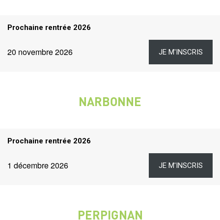
Titre
Prochaine rentrée 2026
rentrées
Dates
Lien
Date
20 novembre 2026
JE M'INSCRIS
et
liens
NARBONNE
VILLE
Titre
Prochaine rentrée 2026
rentrées
Dates
Lien
Date
1 décembre 2026
JE M'INSCRIS
et
liens
PERPIGNAN
VILLE